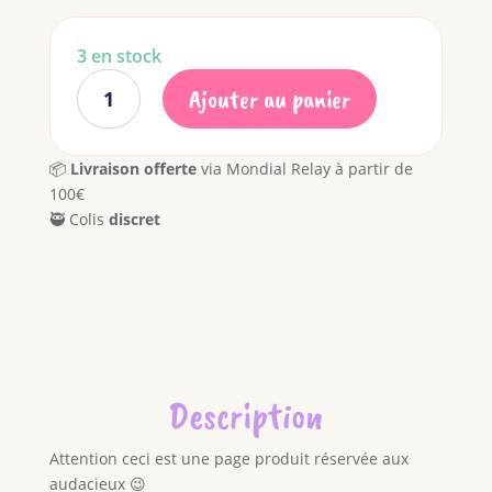
3 en stock
Ajouter au panier
quantité
de
Piccolo
📦
Livraison offerte
via Mondial Relay à partir de
Pegging
100€
🥷 Colis
discret
Description
Attention ceci est une page produit réservée aux
audacieux 😉